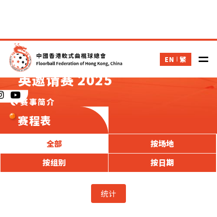
奥海城 3 ON 3 软式曲棍球精
EN
繁
英邀请赛 2025
赛事简介
赛程表
全部
按场地
按组别
按日期
统计