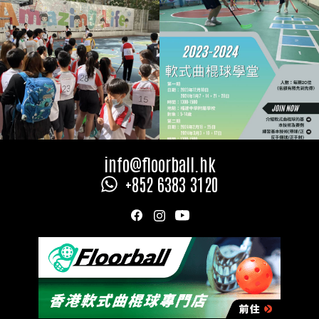
Slide 2 of 2.
info@floorball.hk
+852 6383 3120