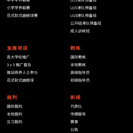
小学学界联赛
U15港队预备班
花式软式曲棍球赛
U18港队预备班
公开组港队预备班
成人训练班
发展项目
教练
各大学校推广
国际教练
3 v 3 推广普及
本地教练
推动商界人士参与
高级指导员
花式软式曲棍球
初级指导员
裁判
新闻
国际裁判
代表队
本地裁判
传媒报导
见习裁判
赛事
公告