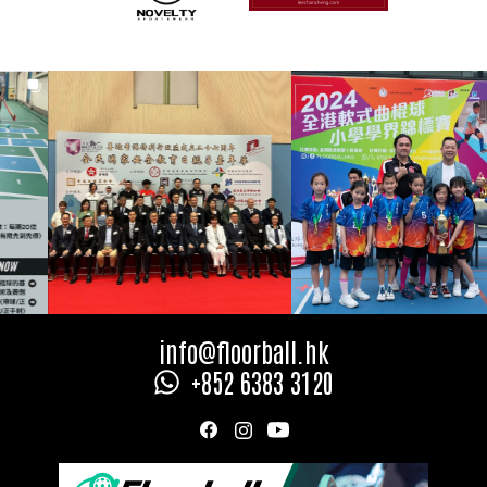
Slide 1 of 2.
info@floorball.hk
+852 6383 3120