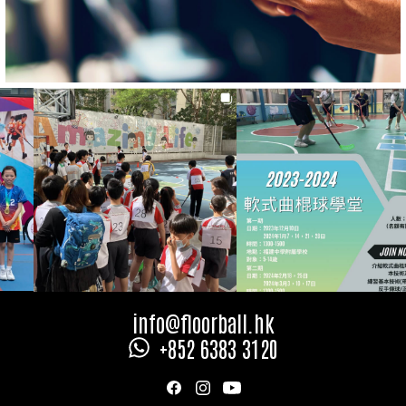
聯絡我們
Slide 2 of 2.
info@floorball.hk
+852 6383 3120