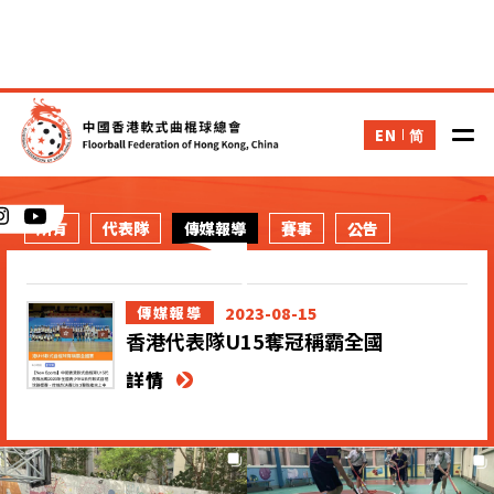
EN
简
新聞
所有
代表隊
傳媒報導
賽事
公告
2023-08-15
傳媒報導
香港代表隊U15奪冠稱霸全國
詳情