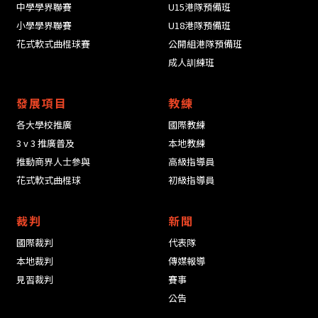
中學學界聯賽
U15港隊預備班
小學學界聯賽
U18港隊預備班
花式軟式曲棍球賽
公開組港隊預備班
成人訓練班
發展項目
教練
各大學校推廣
國際教練
3 v 3 推廣普及
本地教練
推動商界人士參與
高級指導員
花式軟式曲棍球
初級指導員
裁判
新聞
國際裁判
代表隊
本地裁判
傳媒報導
見習裁判
賽事
公告